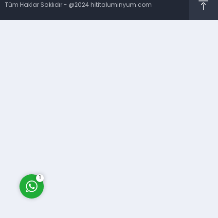
Tüm Haklar Saklıdır - @2024 hititaluminyum.com
Hit Alüminyum
Cevap Yaz
1